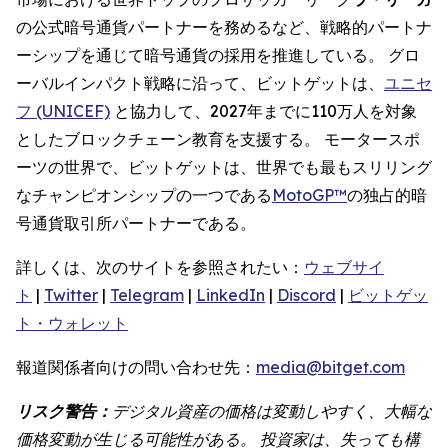
の公式暗号通貨パートナーを務めるなど、戦略的パートナ
ーシップを通じて暗号通貨の採用を推進している。 グロ
ーバルインパクト戦略に沿って、ビットゲットは、
ユニセ
フ (UNICEF)
と協力して、2027年までに110万人を対象
としたブロックチェーン教育を支援する。 モータースポ
ーツの世界で、ビットゲットは、世界でも最もスリリング
なチャンピオンシップの一つである
MotoGP™
の独占的暗
号通貨取引所パートナーである。
詳しくは、次のサイトを参照されたい：
ウェブサイ
ト
|
Twitter
|
Telegram
|
LinkedIn
|
Discord
|
ビットゲッ
ト・ウォレット
報道関係者向けの問い合わせ先：
media@bitget.com
リスク警告：
デジタル資産の価格は変動しやすく、大幅な
価格変動が生じる可能性がある。 投資家は、失っても構