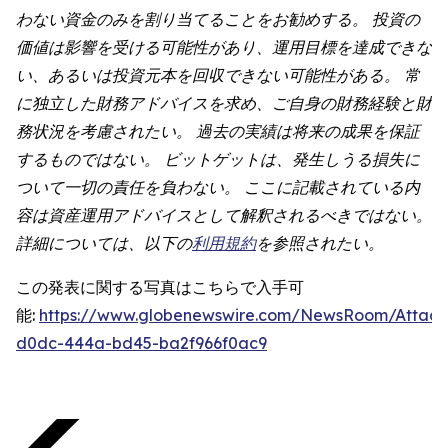
わない資金のみを割り当てることをお勧めする。 投資の
価値は影響を受ける可能性があり、運用目標を達成できな
い、あるいは投資元本を回収できない可能性がある。 常
に独立した財務アドバイスを求め、ご自身の財務経験と財
務状況を考慮されたい。 過去の実績は将来の成果を保証
するものではない。 ビットゲットは、発生しうる損失に
ついて一切の責任を負わない。 ここに記載されている内
容は資産運用アドバイスとして解釈されるべきではない。
詳細については、以下の
利用規約
を参照されたい。
この発表に関する写真はこちらで入手可
能:
https://www.globenewswire.com/NewsRoom/Attac
d0dc-444a-bd45-ba2f966f0ac9