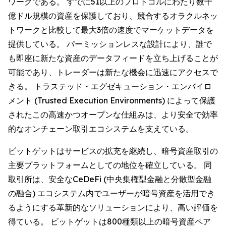
ワークである。 すでに51以上のプロトコルにわたり数十
億ドル規模の資産を保護しており、競合するオラクルネッ
トワークと比較して最大3倍の速度でマーケットデータを
提供している。 パーミッションレスな設計により、誰で
も即座に新たな資産のデータフィードを立ち上げることが
可能であり、トレーダーは新たな機会に迅速にアクセスで
きる。 トラステッド・エグゼキューション・エンバイロ
メント (Trusted Execution Environments) によって保護
されたこの高速かつオープンな仕組みは、より安全で効率
的なオンチェーン取引エコシステムを支えている。
ビットゲットはサービスの拡充を継続し、暗号資産取引の
主要プラットフォームとしての地位を確立している。 同
取引所は、安全なCeDeFi (中央集権型金融と分散型金融
の融合) エコシステム内でユーザーが暗号資産を活用でき
るようにする革新的なソリューションにより、高い評価を
得ている。 ビットゲットは800種類以上の暗号資産ペア