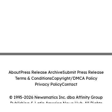
About
Press Release Archive
Submit Press Release
Terms & Conditions
Copyright/DMCA Policy
Privacy Policy
Contact
© 1995-2026 Newsmatics Inc. dba Affinity Group
Publishing & Latin America News Hub. All Rights
Reserved.