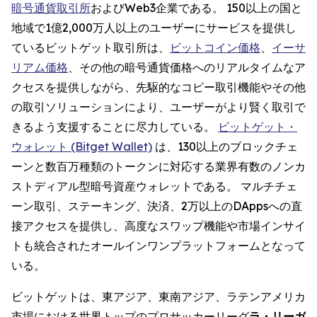
暗号通貨取引所
およびWeb3企業である。 150以上の国と
地域で1億2,000万人以上のユーザーにサービスを提供し
ているビットゲット取引所は、
ビットコイン価格
、
イーサ
リアム価格
、その他の暗号通貨価格へのリアルタイムなア
クセスを提供しながら、先駆的なコピー取引機能やその他
の取引ソリューションにより、ユーザーがより賢く取引で
きるよう支援することに尽力している。
ビットゲット・
ウォレット (Bitget Wallet)
は、130以上のブロックチェ
ーンと数百万種類のトークンに対応する業界有数のノンカ
ストディアル型暗号資産ウォレットである。 マルチチェ
ーン取引、ステーキング、決済、2万以上のDAppsへの直
接アクセスを提供し、高度なスワップ機能や市場インサイ
トも統合されたオールインワンプラットフォームとなって
いる。
ビットゲットは、東アジア、東南アジア、ラテンアメリカ
市場における世界トップのプロサッカーリーグ
ラ・リーガ