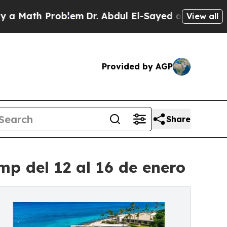
th Problem
Dr. Abdul El-Sayed on Historic Michig
View all
Provided by AGP
Share
p del 12 al 16 de enero