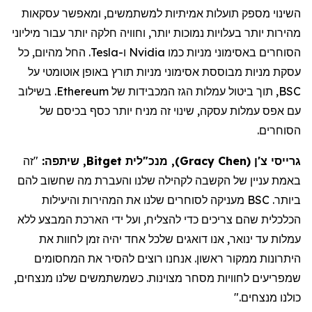
השינוי מספק תועלות אמיתיות למשתמשים, ומאפשר עסקאות
מהירות יותר בעלויות נמוכות יותר, וחוויה חלקה יותר עבור מיליוני
הסוחרים באסימוני מניות כמו
Nvidia
ו-
Tesla
. החל מהיום, כל
עסקת מניות מבוססת אסימוני מניות תורץ באופן אוטומטי על
BSC
, תוך ביטול עמלות הגז המכבידות של
Ethereum
. בשילוב
עם אפס עמלות עסקה, שינוי זה מניח יותר כסף בכיסם של
הסוחרים.
גרייסי צ'ן
(
Gracy Chen
)
, מנכ"לית Bitget, שיתפה:
"זה
באמת עניין של הקשבה לקהילה שלנו והעברת מה שחשוב להם
ביותר. BSC מעניקה לסוחרים שלנו את המהירות והיעילות
הכלכלית שהם צריכים כדי להצליח, ועל ידי הארכת
המבצע ללא
עמלות
עד ינואר, אנו דואגים שלכל אחד יהיה זמן לחוות את
היתרונות ממקור ראשון. אנחנו רוצים להסיר את המחסומים
שמפריעים לחוויות מסחר מצוינות. כשמשתמשים שלנו מנצחים,
כולנו מנצחים."