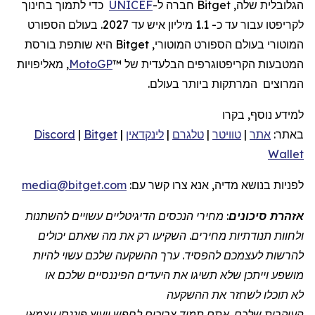
הגלובלית שלה, Bitget חברה ל-
UNICEF
כדי לתמוך בחינוך
לקריפטו עבור עד כ- 1.1 מיליון איש עד 2027. בעולם הספורט
המוטורי בעולם הספורט המוטורי, Bitget היא שותפת בורסת
המטבעות הקריפטוגרפים הבלעדית של ™
MotoGP
, מאליפויות
המרוצים המרתקות ביותר בעולם.
למידע נוסף, בקרו
באתר:
אתר
|
טוויטר
|
טלגרם
|
לינקדאין
|
Bitget
|
Discord
Wallet
לפניות
בנושא מדיה, אנא צרו קשר
עם:
media@bitget.com
אזהרת סיכונים
: מחירי הנכסים הדיגיטליים עשויים להשתנות
ולחוות תנודתיות מחירים. השקיעו רק את מה שאתם יכולים
להרשות לעצמכם להפסיד. ערך ההשקעה שלכם עשוי להיות
מושפע וייתכן שלא תשיגו את היעדים הפיננסיים שלכם או
לא תוכלו לשחזר את ההשקעה
העיקרית שלכם. אתם תמיד צריכים לחפש ייעוץ פיננסי עצמאי