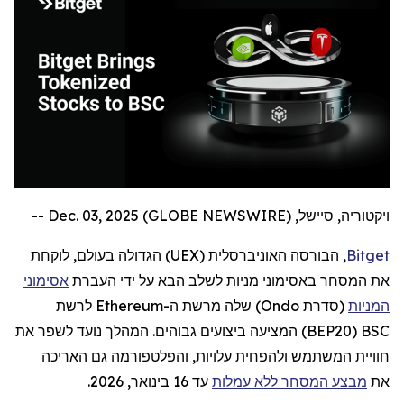
ויקטוריה, סיישל, Dec. 03, 2025 (GLOBE NEWSWIRE) --
Bitget
, הבורסה האוניברסלית (
UEX
) הגדולה בעולם,
לוקחת
את המסחר באסימוני מניות לשלב הבא על ידי העברת
אסימוני
המניות
(סדרת
Ondo
) שלה מרשת ה-
Ethereum
לרשת
BSC
(
BEP20
) המציעה ביצועים גבוהים. המהלך נועד לשפר את
חוויית המשתמש ולהפחית עלויות, והפלטפורמה גם האריכה
את
מבצע המסחר ללא עמלות
עד 16 בינואר, 2026.