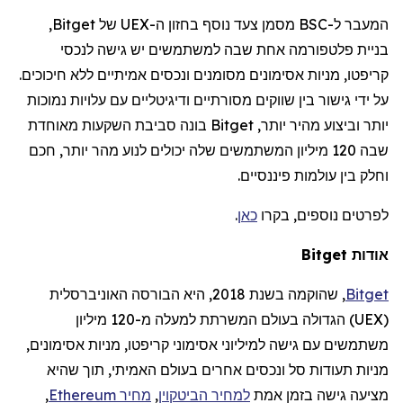
המעבר ל-BSC מסמן צעד נוסף בחזון ה-UEX של Bitget,
בניית פלטפורמה אחת שבה למשתמשים יש גישה לנכסי
קריפטו, מניות
אסימונים
מסומנים ונכסים אמיתיים ללא חיכוכים.
על ידי גישור בין שווקים מסורתיים ודיגיטליים עם עלויות נמוכות
יותר וביצוע מהיר יותר, Bitget בונה סביבת
השקעות מאוחדת
שבה 120 מיליון המשתמשים שלה יכולים לנוע מהר יותר, חכם
וחלק בין עולמות פיננסיים.
לפרטים נוספים, בקרו
כאן
.
אודות Bitget
Bitget
,
שהוקמה
בשנת 2018, היא הבורסה האוניברסלית
(
UEX
)
הגדולה בעולם
המשרתת למעלה מ-120
מיליון
משתמשים
עם גישה למיליוני אסימוני קריפטו, מניות אסימונים,
מניות תעודות סל ונכסים אחרים בעולם האמיתי, תוך שהיא
מציעה גישה בזמן אמת
למחיר הביטקוין
,
מחיר
Ethereum
,