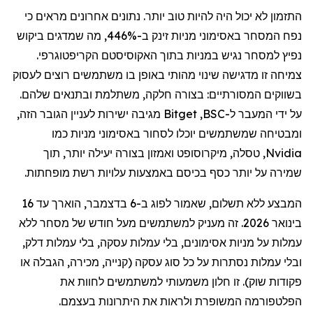
התזמון לא יכול היה להיות טוב יותר. נתונים אחרונים מראים כי
נפח המסחר באסימוני מניות זינק ב-446%, מה שמדגים ביקוש
נפיץ למסחר נגיש במניות בתוך האקוסיסטם הקריפטוגרפי.
צמיחה זו מדגישה שינוי מהותי באופן בו משתמשים רוצים לעסוק
בשווקים המסורתיים: בצורה חלקה, משתלמת ובתנאים שלהם.
על ידי המעבר ל-
BSC
,
Bitget
מגיבה ישירות לעניין הגובר הזה,
ומבטיחה שמשתמשים יוכלו לסחור באסימוני מניות כמו
Nvidia
,
טסלה
,
מיקרוסופט
ו
אמזון
בצורה יעילה יותר, תוך
שמירה על יותר כסף בכיסם באמצעות עלויות רשת מופחתות.
המבצע ללא תשלום, שאמור לפוג ב-6 בדצמבר, הוארך עד 16
בינואר 2026. זה מעניק למשתמשים מעל חודש של מסחר ללא
עמלות על מניות
אסימונים
,
בלי
עמלות עסקה,
בלי
עמלות
דלק
,
ובלי
עמלות נסתרות על כל סוג עסקה (קנייה, מכירה, הגבלה או
פקודות שוק). זו חלון משמעותי למשתמשים לחוות את
הפלטפורמה המשופרת ולראות את היתרונות בעצמם.