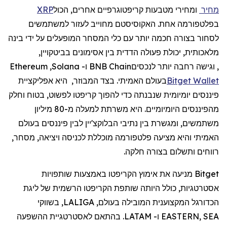
מחיר
ומחירי מטבעות קריפטוגרפיים אחרים, הכול
XRP
בפלטפורמה אחת. האקוסיסטם מחוייב לעזור למשתמשים
לסחור בצורה חכמה יותר עם כלי המסחר המופעלים על ידי בינה
מלאכותית, יכולת פעולה הדדית בין אסימונים בביטקויין,
, וגישה רחבה יותר לנכסים
BNB Chain
ו-
Solana
,
Ethereum
Wallet
Bitget
בעולם האמיתי. בצד המבוזר,
היא אפליקציית
פיננסים יומיומית שנבנתה כדי להפוך קריפטו לפשוט, בטוח וחלק
מהפיננסים היומיומיים. היא
משרתת
למעלה
מ
-80
מיליון
משתמשים
,
ומגשרת
בין
נתיבי
הבלוקצ
'
יין
לבין
פיננסים
בעולם
האמיתי
והיא
מצי
עה
פלטפורמה
מוכללת
לכניסה
ויציאה
,
מסחר
,
רווחים
ותשלום
בצורה
חלקה
.
Bitget מניעה את אימוץ הקריפטו באמצעות שותפויות
אסטרטגיות, כולל היותה שותפת הקריפטו הרשמית של ליגת
הכדורגל המקצוענית המובילה בעולם, LALIGA, בשווקי
EASTERN, SEA ו- LATAM. בהתאם לאסטרטגיית ההשפעה