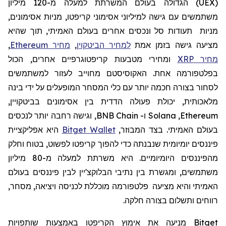
(
UEX
)
הגדולה בעולם המשרתת למעלה מ-120
מיליון
משתמשים עם גישה למיליוני אסימוני קריפטו, מניות אסימונים,
מניות תעודות סל ונכסים אחרים בעולם האמיתי, תוך שהיא
מציעה גישה בזמן אמת
למחיר הביטקוין
,
מחיר Ethereum
,
מחיר XRP
ומחירי מטבעות קריפטוגרפיים אחרים, הכול
בפלטפורמה אחת. האקוסיסטם מחוייב לעזור למשתמשים
לסחור בצורה חכמה יותר עם כלי המסחר המופעלים על ידי בינה
מלאכותית, יכולת פעולה הדדית בין אסימונים בביטקויין,
Ethereum
,
Solana
ו-
BNB Chain
, וגישה רחבה יותר לנכסים
בעולם האמיתי. בצד המבוזר,
Bitget Wallet
היא אפליקציית
פיננסים יומיומית שנבנתה כדי להפוך קריפטו לפשוט, בטוח וחלק
מהפיננסים היומיומיים. היא
משרתת למעלה מ-80 מיליון
משתמשים, ומגשרת בין נתיבי הבלוקצ'יין לבין פיננסים בעולם
האמיתי
והיא
מצי
עה
פלטפורמה מוכללת לכניסה ויציאה, מסחר,
רווחים ותשלום בצורה חלקה.
Bitget
מניעה את
אימוץ
הקריפטו
באמצעות שותפויות