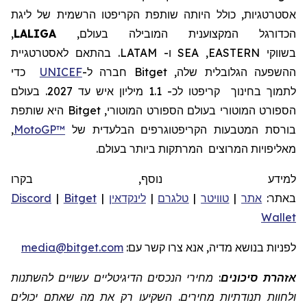
אסטרטגיות, כולל היותה שותפת
הקריפטו
הרשמית של ליגת
הכדורגל המקצוענית
המובילה בעולם,
LALIGA
,
בשווקי
EASTERN
,
SEA
ו-
LATAM
.
בהתאם לאסטרטגיית
ההשפעה הגלובלית שלה,
Bitget
חברה
ל-
UNICEF
כדי
לתמוך בחינוך
קריפטו לכ- 1.1 מיליון איש עד 2027.
בעולם
הספורט המוטורי
בעולם
הספורט המוטורי,
Bitget
היא שותפת
בורסת המטבעות הקריפטוגרפים הבלעדית של
MotoGP™
,
מאליפויות המרוצים
המרתקות ביותר בעולם.
למידע נוסף, בקרו
באתר:
אתר
|
טוויטר
|
טלגרם
|
לינקדאין
|
Bitget
|
Discord
Wallet
לפניות
בנושא מדיה, אנא צרו קשר
עם:
media@bitget.com
אזהרת סיכונים
: מחירי הנכסים הדיגיטליים עשויים להשתנות
ולחוות תנודתיות מחירים. השקיעו רק את מה שאתם יכולים