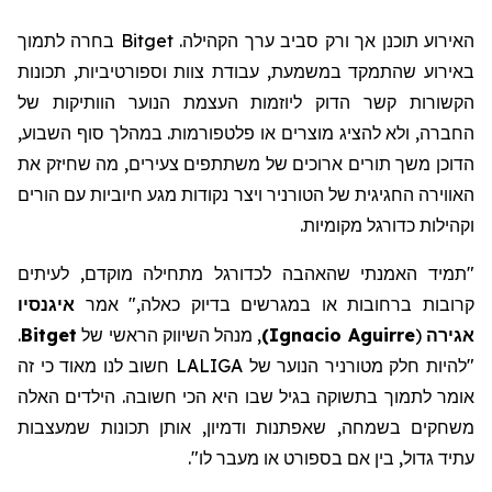
האירוע תוכנן אך ורק סביב ערך הקהילה. Bitget בחרה לתמוך
באירוע שהתמקד במשמעת, עבודת צוות וספורטיביות, תכונות
הקשורות קשר הדוק ליוזמות העצמת הנוער הוותיקות של
החברה, ולא להציג מוצרים או פלטפורמות. במהלך סוף השבוע,
הדוכן משך תורים ארוכים של משתתפים צעירים, מה שחיזק את
האווירה החגיגית של הטורניר ויצר נקודות מגע חיוביות עם הורים
וקהילות כדורגל מקומיות.
"תמיד האמנתי שהאהבה לכדורגל מתחילה מוקדם, לעיתים
קרובות ברחובות או במגרשים בדיוק כאלה," אמר
איגנסיו
אגירה
(
Ignacio Aguirre
)
,
מנהל
השיווק
הראשי של
Bitget
.
"להיות חלק מטורניר הנוער של LALIGA חשוב לנו מאוד כי זה
אומר
לתמוך בתשוקה בגיל שבו היא הכי חשובה. הילדים האלה
משחקים בשמחה, שאפתנות ודמיון, אותן תכונות שמעצבות
עתיד גדול, בין אם בספורט או מעבר לו
".