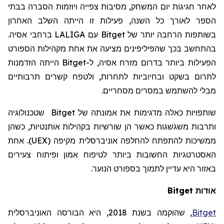
לאחר חגיגות יום המשחק, מסיבות צפייה ויוזמות הסברה בבתי
הספר לאורך כל השנה, פעילות זו הייתה השלב האחרון
בשותפות הרחבה יותר של
Bitget
עם
LALIGA
ברחבי אסיה.
בהתחשב בכך שהפיליפינים מציעה את אחת מקהילות הספורט
הפעילות ביותר בדרום מזרח אסיה, ל-
Bitget
הייתה הזדמנות
לתרום בשקט ובחיוביות לתחרות, ולטפח קשרים תרבותיים
מבלי להשתמש במסרים מסחריים.
שותפויות כאלה מדגימות את אמונתה של
Bitget
שטכנולוגיה
ותרבות משגשגות כאשר הן שורשיות בקהילות אותנטיות, כשהן
ממשיכות להתפתח להחלפה אוניברסלית מקיפה (UEX). אחת
האסטרטגיות החשובות ביותר לטיפוח אמון ופיתוח צעירים
באזור היא עדיין לתמוך בספורט הנוער.
אודות Bitget
Bitget
,
שהוקמה
בשנת 2018, היא הבורסה האוניברסלית