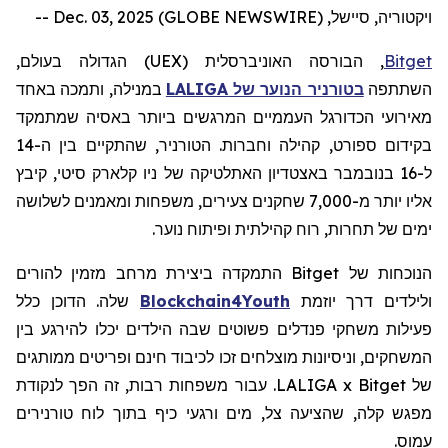
ויקטוריה, סיישל, Dec. 03, 2025 (GLOBE NEWSWIRE) --
Bitget
, הבורסה האוניברסלית (
UEX
) הגדולה בעולם,
השתתפה
בטורניר הנוער של
LALIGA
במנילה, ותמכה באחד
מאירועי הכדורגל העממיים המרגשים ביותר באסיה שמתמקד
בקידום ספורט, קהילה וחברות. הטורניר, שהתקיים בין ה-14
ל-16 בנובמבר באצטדיון האתלטיקה של ניו קלארק סיטי, קיבץ
אליו יותר מ-7,000 שחקנים צעירים, משפחות ומאמנים לשלושה
ימים של תחרות, רוח קהילתית ופיתוח נוער.
הנוכחות של
Bitget
התמקדה ביצירת מרחב מזמין להורים
ולילדים דרך יוזמת
Blockchain4Youth
שלה. הדוכן כלל
פעילות
משחקי
פנדלים
פשוטים
שבה הילדים יכלו להירגע בין
המשחקים, וניסיונות מוצלחים זכו לכיבוד חינם ופריטים ממותגים
של LALIGA x Bitget. עבור משפחות רבות, זה הפך לנקודת
מפגש קלה, שהציעה צל, מים ורגעי כיף בתוך לוח טורנירים
עמוס.