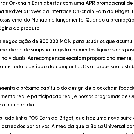
aturas On-chain Earn abertas com uma APR promocional d
a flexível através da interface On-chain Earn da Bitget,
ecossistema do Monad no lançamento. Quando a promoção 
ágina do produto.
l de negociação de 800.000 MON para usuários que acum
ma diário de snapshot registra aumentos líquidos nas pos
 individuais. As recompensas escalam proporcionalmente, 
ante todo o período da campanha. Os airdrops são distrib
enta o próximo capítulo do design de blockchain foca
dimento real e participação real, e nossos programas de 
 o primeiro dia.”
ada linha POS Earn da Bitget, que traz uma nova suíte 
lastreados por ativos. À medida que a Bolsa Universal cont