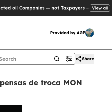
Companies — not Taxpayers — the Chance to Cash 
View all
Provided by AGP
Share
mpensas de troca MON