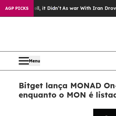
ell, it Didn’t
As war With Iran Drove oil Price
AGP PICKS
Menu
Bitget lança MONAD On
enquanto o MON é listad