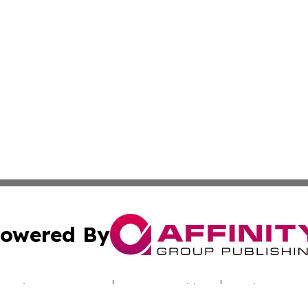
owered By
ubmit Press Release
Terms & Conditions
Copyright/DMCA