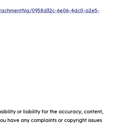
ttachmentNg/0958d32c-6e06-4dc0-a2e5-
ility or liability for the accuracy, content,
f you have any complaints or copyright issues