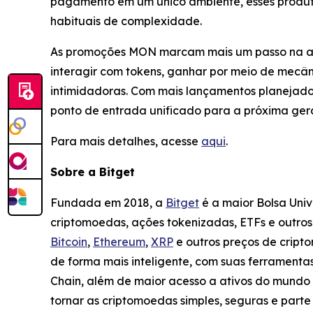
pagamento em um único ambiente, esses produto
habituais de complexidade.
As promoções MON marcam mais um passo na ab
interagir com tokens, ganhar por meio de mecân
intimidadoras. Com mais lançamentos planejado
ponto de entrada unificado para a próxima ger
Para mais detalhes, acesse
aqui
.
Sobre a Bitget
Fundada em 2018, a
Bitget
é a maior Bolsa Uni
criptomoedas, ações tokenizadas, ETFs e outro
Bitcoin
,
Ethereum
,
XRP
e outros preços de cript
de forma mais inteligente, com suas ferramentas
Chain, além de maior acesso a ativos do mundo 
tornar as criptomoedas simples, seguras e parte