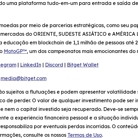
ndo uma plataforma tudo-em-um para entrada e saída de 
moedas por meio de parcerias estratégicas, como seu pap
s mercados do ORIENTE, SUDESTE ASIÁTICO e AMÉRICA LA
a educação em blockchain de 1,1 milhão de pessoas até 2
do
MotoGP™
, um dos campeonatos mais emocionantes do
legram
|
LinkedIn
|
Discord
|
Bitget Wallet
:
media@bitget.com
tão sujeitos a flutuações e podem apresentar volatilidade 
co de perder. O valor de qualquer investimento pode ser 
ue nem o capital investido seja recuperado. Deve-se sem
te a experiência financeira pessoal e a situação indivi
e responsabiliza por eventuais perdas incorridas. O conte
rmações, consulte os nossos
Termos de Uso
.