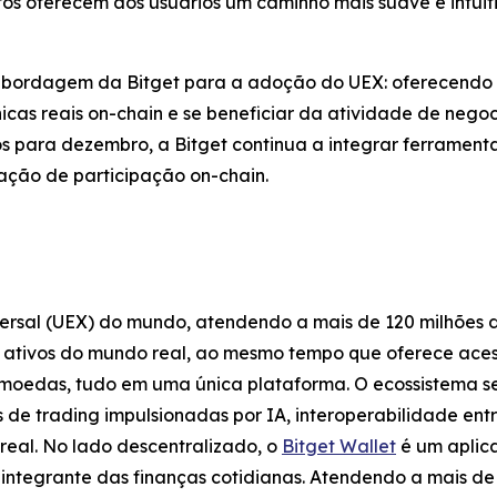
s oferecem aos usuários um caminho mais suave e intuiti
ordagem da Bitget para a adoção do UEX: oferecendo a
icas reais on-chain e se beneficiar da atividade de nego
s para dezembro, a Bitget continua a integrar ferrament
ação de participação on-chain.
versal (UEX) do mundo, atendendo a mais de 120 milhões 
s ativos do mundo real, ao mesmo tempo que oferece ace
omoedas, tudo em uma única plataforma. O ecossistema s
 de trading impulsionadas por IA, interoperabilidade ent
real. No lado descentralizado, o
Bitget Wallet
é um aplica
 integrante das finanças cotidianas. Atendendo a mais de 8