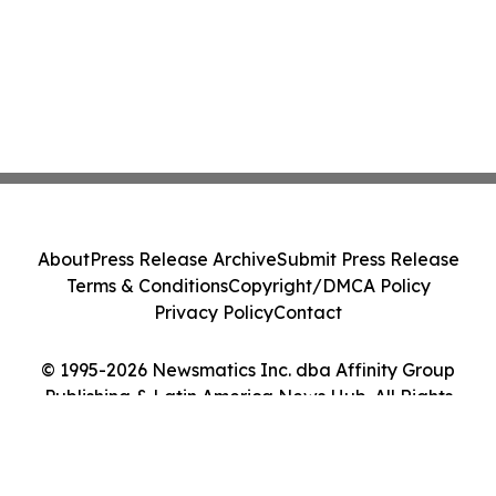
About
Press Release Archive
Submit Press Release
Terms & Conditions
Copyright/DMCA Policy
Privacy Policy
Contact
© 1995-2026 Newsmatics Inc. dba Affinity Group
Publishing & Latin America News Hub. All Rights
Reserved.
Cookie Settings / Your Privacy Choices